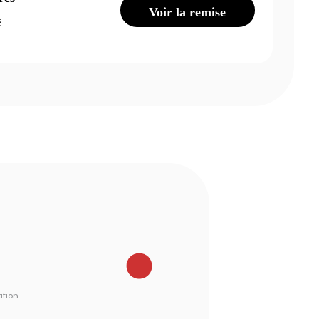
Voir la remise
é
ation