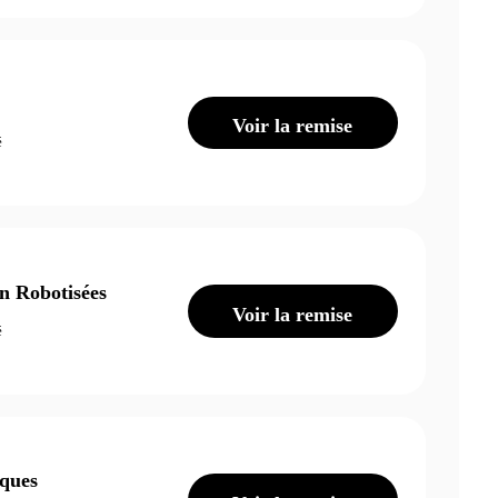
Voir la remise
é
n Robotisées
Voir la remise
é
ques