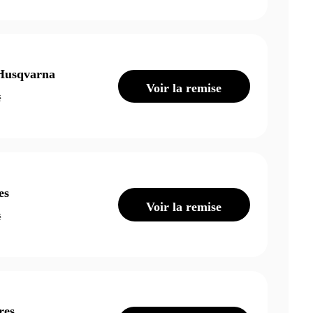
 Husqvarna
Voir la remise
é
es
Voir la remise
é
res