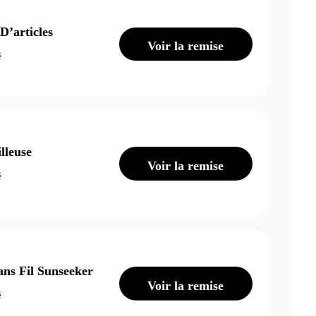
D’articles
Voir la remise
é
lleuse
Voir la remise
é
ns Fil Sunseeker
Voir la remise
é