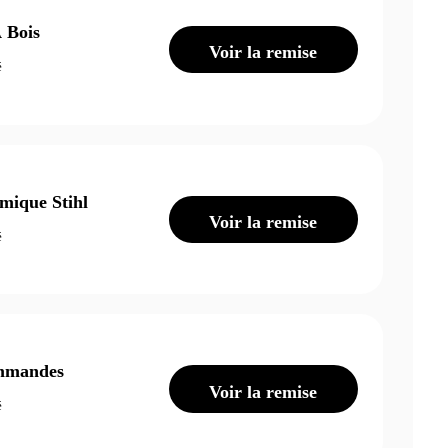
 Bois
Voir la remise
é
mique Stihl
Voir la remise
é
ommandes
Voir la remise
é