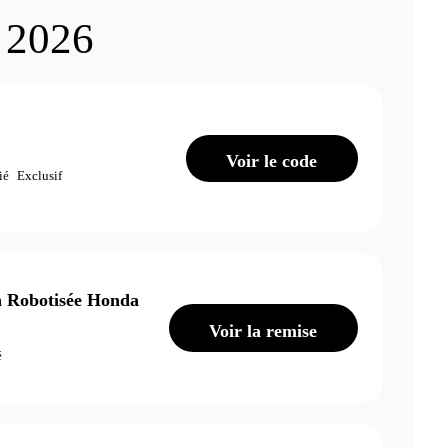
t 2026
Voir le code
ié
Exclusif
n Robotisée Honda
Voir la remise
é