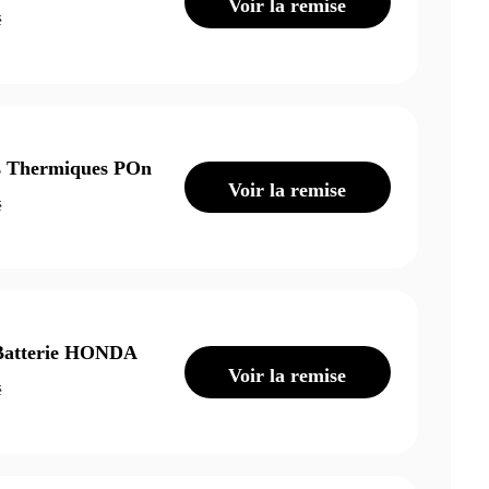
Voir la remise
é
rs Thermiques POn
Voir la remise
é
 Batterie HONDA
Voir la remise
é