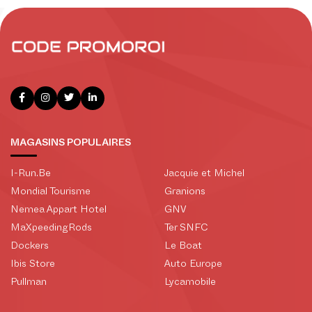
MAGASINS POPULAIRES
I-Run.Be
Jacquie et Michel
Mondial Tourisme
Granions
Nemea Appart Hotel
GNV
MaXpeedingRods
Ter SNFC
Dockers
Le Boat
Ibis Store
Auto Europe
Pullman
Lycamobile